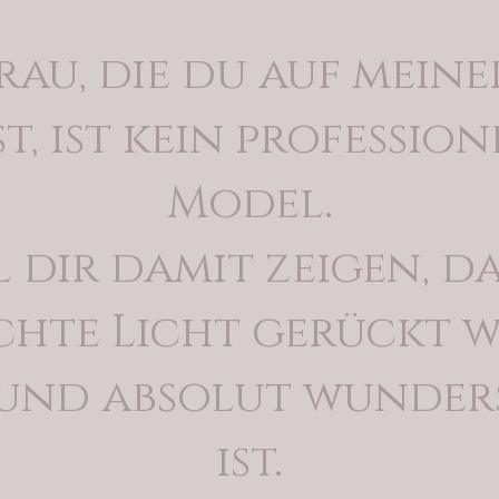
rau, die du auf meine
st, ist kein profession
Model.
l dir damit zeigen, da
echte Licht gerückt 
und absolut wunde
ist.