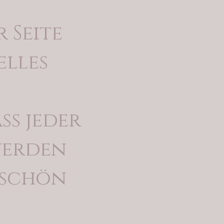
r Seite
elles
ss jeder
werden
rschön