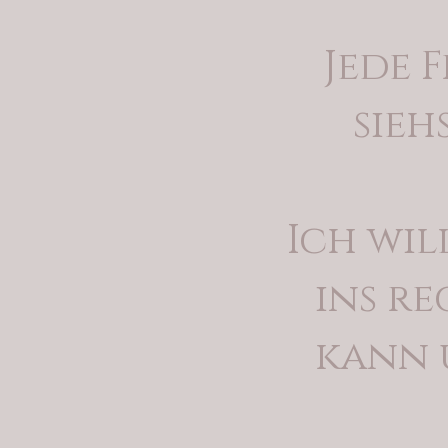
Jede F
sieh
Ich wil
ins r
kann 