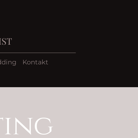
IST
dding
Kontakt
ting