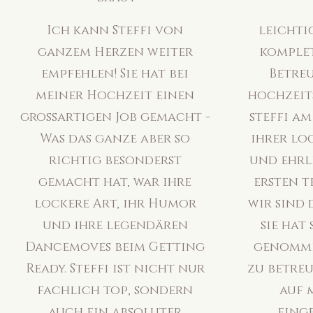
Ich kann Steffi von
leichti
ganzem Herzen weiter
komplet
empfehlen! Sie hat bei
Betre
meiner Hochzeit einen
hochzeits
großartigen Job gemacht -
steffi am
Was das ganze aber so
ihrer lo
richtig besonderst
und ehrl
gemacht hat, war ihre
ersten t
lockere Art, ihr Humor
wir sind 
und ihre legendären
sie hat 
Dancemoves beim Getting
genomme
Ready. Steffi ist nicht nur
zu betreu
fachlich top, sondern
auf 
auch ein absoluter
eing