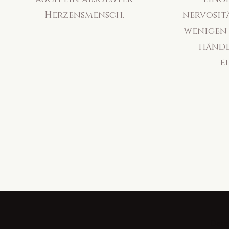
Herzensmensch.
nervosit
wenigen 
hände
e
Date