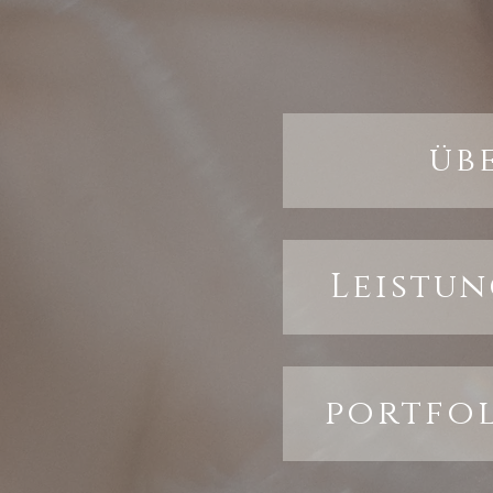
üb
Leistun
portfo